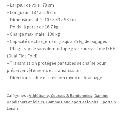
– Largeur de voie : 78 cm
– Longueur : 187 à 219 cm
– Dimensions plié : 107 × 83 × 58 cm
– Poids : à partir de 16,7 kg
– Charge maximale : 130 kg
– Capacité de chargement jusqu’à 35 kg de bagages
– Pliage rapide sans démontage grâce au système D.F.F.
(Dual Flat Fold)
– Transmission protégée par tubes de chaîne pour
préserver vêtements et transmission
– Direction stable et très bon rayon de braquage
Catégories :
Athlétisme, Courses & Randonnées
,
Gamme
Handisport et loisirs
,
Gamme Handisport et loisirs
,
Sports &
Loisirs