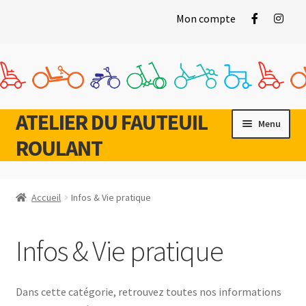
Mon compte
ATELIER DU FAUTEUIL
Aller
Aller
Menu
à
au
ROULANT
la
contenu
navigation
Accueil
Infos & Vie pratique
Ouvrir
Gamme Vie Quotidienne
le
Infos & Vie pratique
menu
Ouvrir
Gamme Sports & Loisirs
enfant
le
menu
Occasions
Dans cette catégorie, retrouvez toutes nos informations
enfant