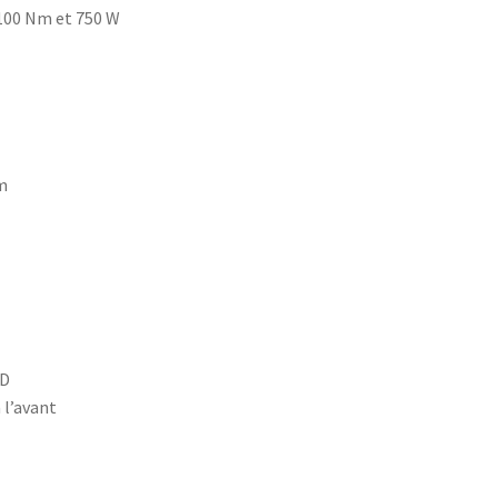
100 Nm et 750 W
m
 D
 l’avant