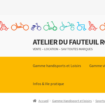
ATELIER DU FAUTEUIL 
Aller
Aller
à
au
VENTE – LOCATION – SAV TOUTES MARQUES
la
contenu
navigation
Gamme handisports et Loisirs
Gamme vi
Infos & Vie pratique
Accueil
Gamme Handisport et loisirs
Sports