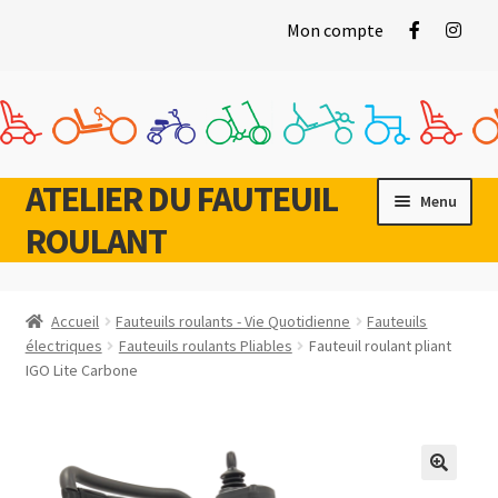
Mon compte
ATELIER DU FAUTEUIL
Aller
Aller
Menu
à
au
ROULANT
la
contenu
navigation
Accueil
Fauteuils roulants - Vie Quotidienne
Fauteuils
Ouvrir
électriques
Fauteuils roulants Pliables
Fauteuil roulant pliant
Gamme Vie Quotidienne
IGO Lite Carbone
le
menu
Ouvrir
Gamme Sports & Loisirs
enfant
le
menu
Occasions
enfant